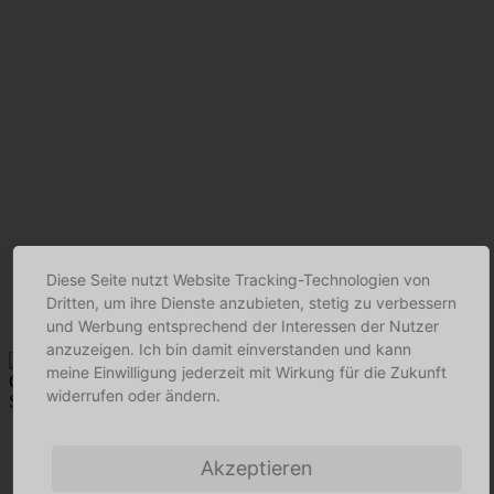
Diese Seite nutzt Website Tracking-Technologien von
Dritten, um ihre Dienste anzubieten, stetig zu verbessern
und Werbung entsprechend der Interessen der Nutzer
anzuzeigen. Ich bin damit einverstanden und kann
meine Einwilligung jederzeit mit Wirkung für die Zukunft
widerrufen oder ändern.
Für ein starkes WIR.
Akzeptieren